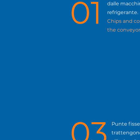
01
dalle macchin
refrigerante.
Chips and co
the conveyor
03
Punte fisse 
trattengono