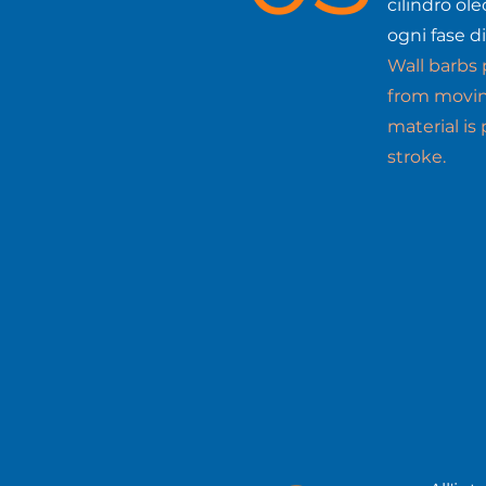
cilindro ol
ogni fase di
Wall barbs 
from movin
material is
stroke.