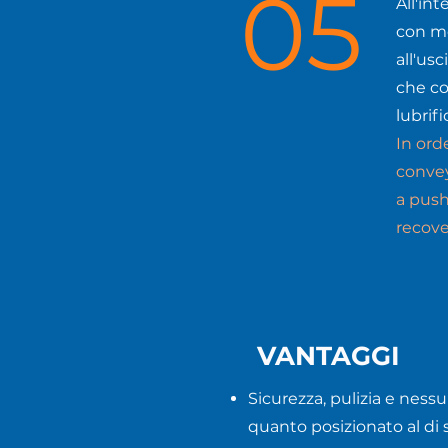
05
All'in
con mo
all'us
che co
lubrif
In ord
convey
a push
recove
VANTAGGI
Sicurezza, pulizia e nes
quanto posizionato al di 