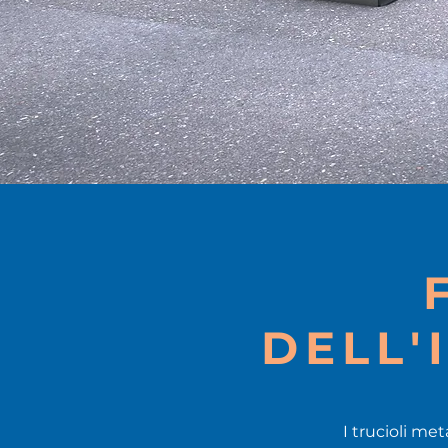
DELL'
I trucioli me