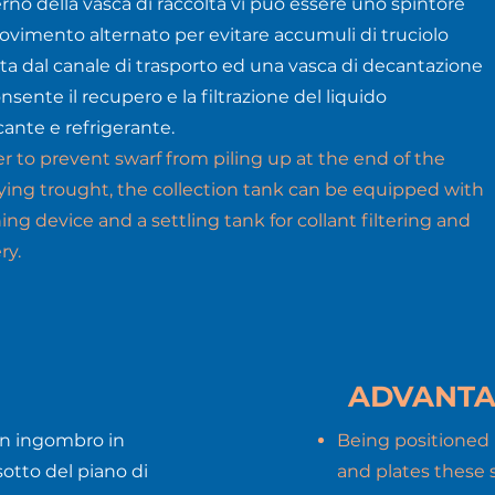
terno della vasca di raccolta vi può essere uno spintore
vimento alternato per evitare accumuli di truciolo
cita dal canale di trasporto ed una vasca di decantazione
nsente il recupero e la filtrazione del liquido
icante e refrigerante.
er to prevent swarf from piling up at the end of the
ing trought, the collection tank can be equipped with
ing device and a settling tank for collant filtering and
ry.
ADVANTA
sun ingombro in
Being positioned
sotto del piano di
and plates these 